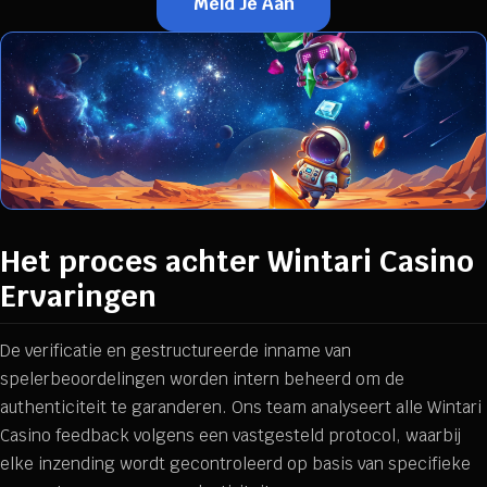
Meld Je Aan
Het proces achter Wintari Casino
Ervaringen
De verificatie en gestructureerde inname van
spelerbeoordelingen worden intern beheerd om de
authenticiteit te garanderen. Ons team analyseert alle Wintari
Casino feedback volgens een vastgesteld protocol, waarbij
elke inzending wordt gecontroleerd op basis van specifieke