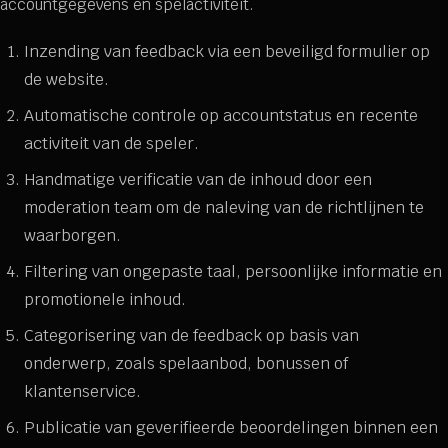
accountgegevens en spelactiviteit.
Inzending van feedback via een beveiligd formulier op
de website.
Automatische controle op accountstatus en recente
activiteit van de speler.
Handmatige verificatie van de inhoud door een
moderation team om de naleving van de richtlijnen te
waarborgen.
Filtering van ongepaste taal, persoonlijke informatie en
promotionele inhoud.
Categorisering van de feedback op basis van
onderwerp, zoals spelaanbod, bonussen of
klantenservice.
Publicatie van geverifieerde beoordelingen binnen een