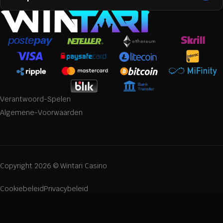
Verantwoord-Spelen
Algemene-Voorwaarden
Copyright 2026 © Wintari Casino
Cookiebeleid
Privacybeleid