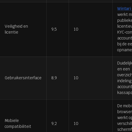
Wintari
werkt m
publiek
Veiligheid en
licentie
9,5
10
licentie
KYC-con
accountv
bij de e
opname
Duidelij
en een
overzich
Gebruikersinterface
8,9
10
indeling
account
kassapa
De mobi
browser
werkt o
Mobiele
9,2
10
verschil
compatibiliteit
scherm