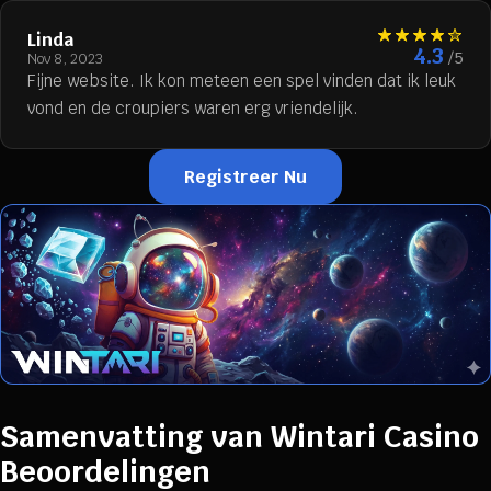
Linda
4.3
/5
Nov 8, 2023
Fijne website. Ik kon meteen een spel vinden dat ik leuk
vond en de croupiers waren erg vriendelijk.
Registreer Nu
Samenvatting van Wintari Casino
Beoordelingen