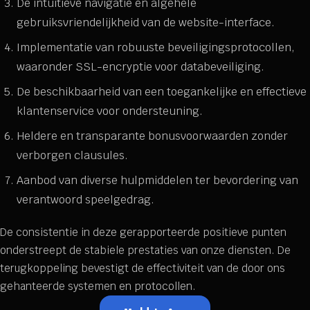
De intuïtieve navigatie en algehele
gebruiksvriendelijkheid van de website-interface.
Implementatie van robuuste beveiligingsprotocollen,
waaronder SSL-encryptie voor databeveiliging.
De beschikbaarheid van een toegankelijke en effectieve
klantenservice voor ondersteuning.
Heldere en transparante bonusvoorwaarden zonder
verborgen clausules.
Aanbod van diverse hulpmiddelen ter bevordering van
verantwoord speelgedrag.
De consistentie in deze gerapporteerde positieve punten
onderstreept de stabiele prestaties van onze diensten. De
terugkoppeling bevestigt de effectiviteit van de door ons
gehanteerde systemen en protocollen.