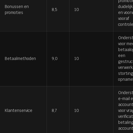
promoti
Bonussen en
duideli
8,5
10
promoties
en voor
vooraf
controle
Onders
voor me
betaalo
een
Betaalmethoden
9,0
10
gestruc
verwerk
stortin
opname
Onderst
e-mail 
accoun
Klantenservice
8,7
10
voor vra
verificat
betalin
account